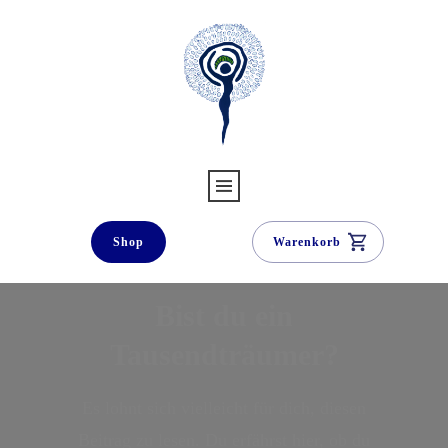
Shop
Warenkorb
Bist du ein
Tausendträumer?
Es lohnt sich vielleicht für dich, diesen
Beitrag zu lesen. Du erfährst hier, ob du