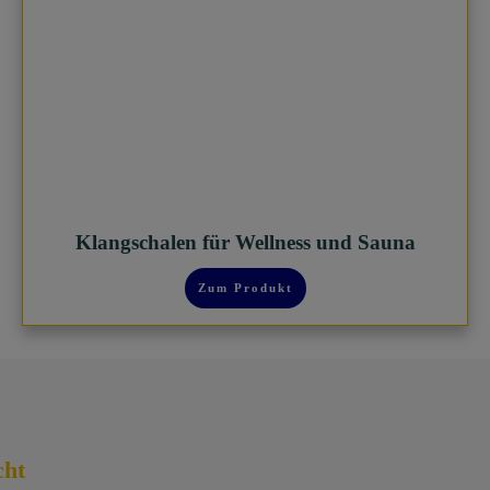
Klangschalen für Wellness und Sauna
Zum Produkt
cht