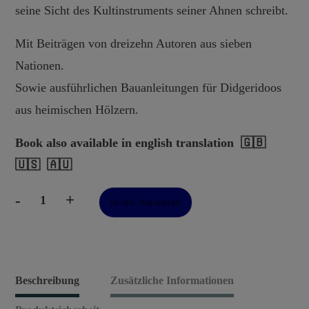
seine Sicht des Kultinstruments seiner Ahnen schreibt.
Mit Beiträgen von dreizehn Autoren aus sieben
Nationen.
Sowie ausführlichen Bauanleitungen für Didgeridoos
aus heimischen Hölzern.
Book also available in english translation 🇬🇧
🇺🇸 🇦🇺
-
+
In den Warenkorb
Das
Didgeridoo
Phänomen
Menge
Beschreibung
Zusätzliche Informationen