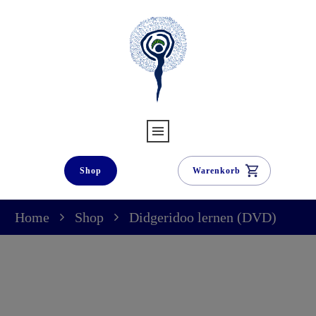
Shop
Warenkorb
Home
Shop
Didgeridoo lernen (DVD)