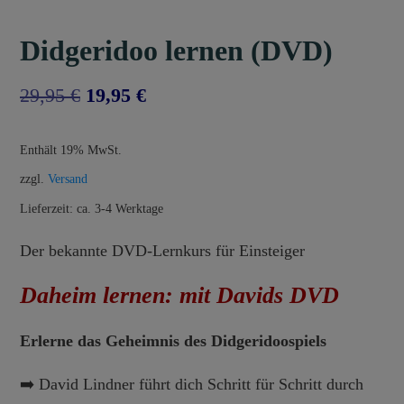
Didgeridoo lernen (DVD)
Ursprünglicher
Aktueller
29,95
€
19,95
€
Preis
Preis
Enthält 19% MwSt.
war:
ist:
zzgl.
Versand
29,95 €
19,95 €.
Lieferzeit: ca. 3-4 Werktage
Der bekannte DVD-Lernkurs für Einsteiger
Daheim lernen: mit Davids DVD
Erlerne das Geheimnis des Didgeridoospiels
➡️ David Lindner führt dich Schritt für Schritt durch