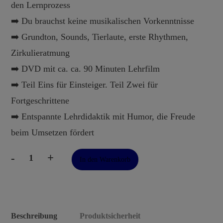
den Lernprozess
➡️ Du brauchst keine musikalischen Vorkenntnisse
➡️ Grundton, Sounds, Tierlaute, erste Rhythmen,
Zirkulieratmung
➡️ DVD mit ca. ca. 90 Minuten Lehrfilm
➡️ Teil Eins für Einsteiger. Teil Zwei für
Fortgeschrittene
➡️ Entspannte Lehrdidaktik mit Humor, die Freude
beim Umsetzen fördert
-
+
In den Warenkorb
Didgeridoo
lernen
(DVD)
Menge
Beschreibung
Produktsicherheit