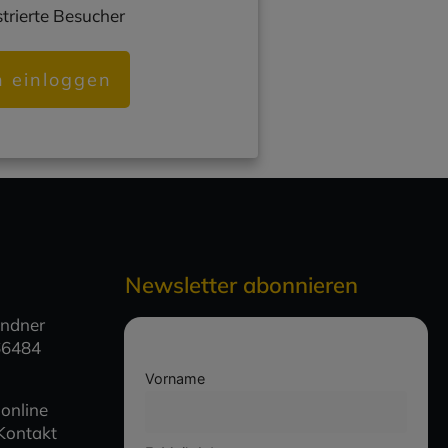
istrierte Besucher
h einloggen
Newsletter abonnieren
indner
66484
Vorname
online
 Kontakt