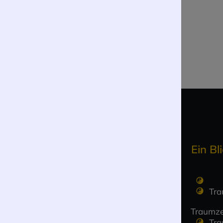
Ein Bli
Tra
Traumze
Tra