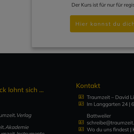
Der Kurs ist für nur für reg
Hier kannst du dic
Kontakt
ck lohnt sich ...
Traumzeit – David L
Im Langgarten 24 | 
umzeit.
Verlag
Battweiler
schreibe@traumzeit.
it.
Akademie
Wo du uns findest |
umzeit.
Instrumente