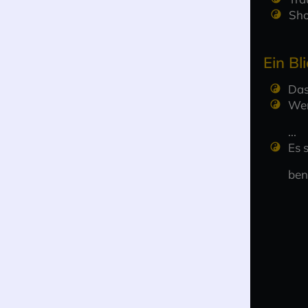
Sh
Ein Bli
Das
Wer
...
Es 
ben