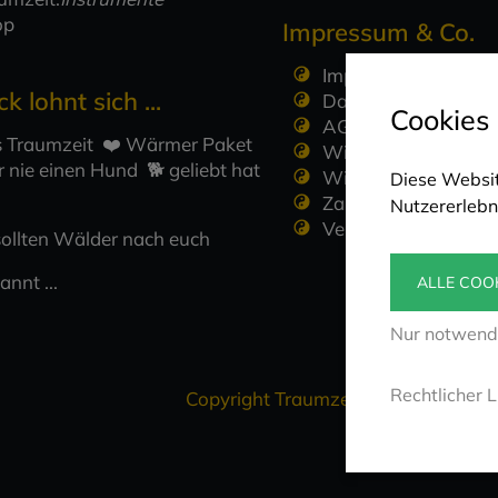
op
Impressum & Co.
Impressum
ck lohnt sich ...
Datenschutzerkläru
Cookies
AGBs
 Traumzeit ❤️ Wärmer Paket
Widerruf
 nie einen Hund 🐕 geliebt hat
Widerruf für digitale
Diese Websit
Zahlungsweisen
Nutzererlebn
Versandkosten
sollten Wälder nach euch
annt ...
ALLE COO
Nur notwendi
Rechtlicher L
Copyright Traumzeit – David Lindner