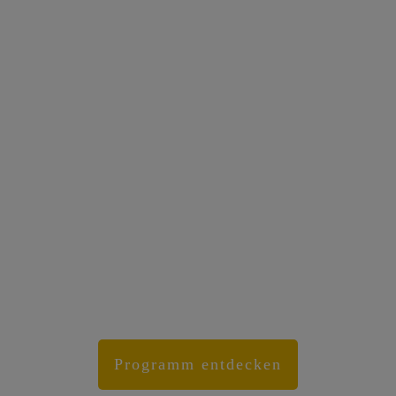
Bücher, die wirken. Wissen,
das dich weiterbringt.
Geschichten, die berühren.
Seit über 25 Jahren verlegt Klang- &
Schamanismusexperte David Lindner
Werke zu Klang, Bewusstsein und
Lebenskunst.
Programm entdecken