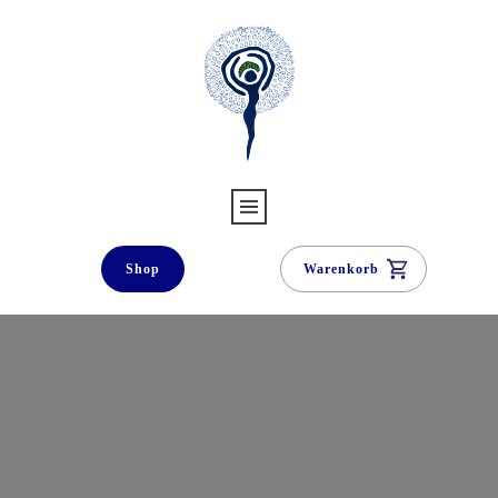
Shop
Warenkorb
Willkommen bei
Traumzeit.
Verla
g