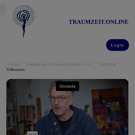
TRAUMZEIT.ONLINE
Login
Academy
|
Klangmassage Professionell Erlernen | Level 1
|
Einführung
|
Willkommen