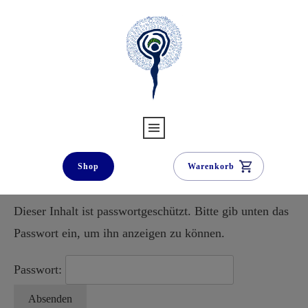
Shop
Warenkorb
Dieser Inhalt ist passwortgeschützt. Bitte gib unten das
Passwort ein, um ihn anzeigen zu können.
Passwort: