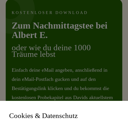
KOSTENLOSER DOWNLOAD
Zum Nachmittagstee bei
Albert E.
o
der wie du deine 1000
Träume lebst
Einfach deine eMail angeben, anschließend in
dein eMail-Postfach gucken und auf den
Bestätigungslink klicken und du bekommst die
kostenlosen Probekapitel aus Davids aktuellstem
Buch.
Cookies & Datenschutz