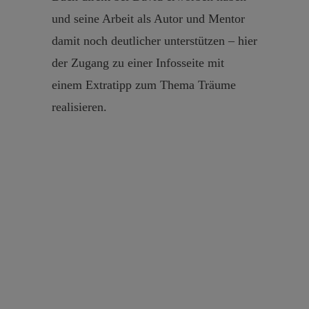
und seine Arbeit als Autor und Mentor
damit noch deutlicher unterstützen – hier
der Zugang zu einer Infosseite mit
einem Extratipp zum Thema Träume
realisieren.
Ersatz-CDs
Du hast die CD zu deinem
Traumzeit-Buch verloren? Dann
kannst du mir deine Kaufquittung
fotografieren und zuschicken, ich
sende dir dann den Zugang zum
kostenlosen Download einer Ersatz-