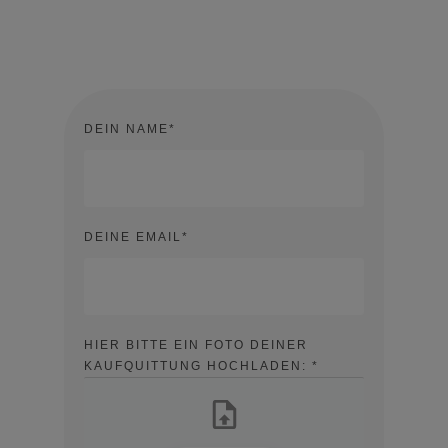
CD zu. So unkompliziert geht das
hier bei Traumzeit
DEIN NAME*
DEINE EMAIL*
HIER BITTE EIN FOTO DEINER
KAUFQUITTUNG HOCHLADEN: *