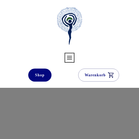
Shop
Warenkorb
Bonus-Content für
Leserinnen & Hörer
Für Käuferinnen und Käufer