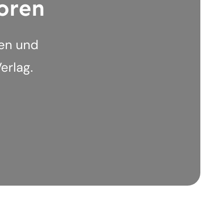
oren
men und
erlag.