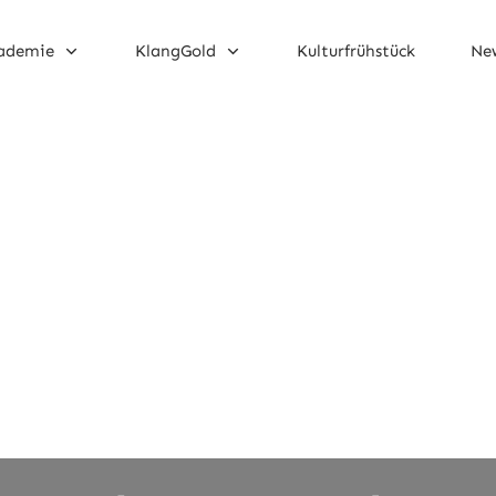
ademie
KlangGold
Kulturfrühstück
New