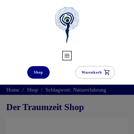
Shop
Warenkorb
Home
/
Shop
/
Schlagwort: Naturerfahrung
Der Traumzeit Shop