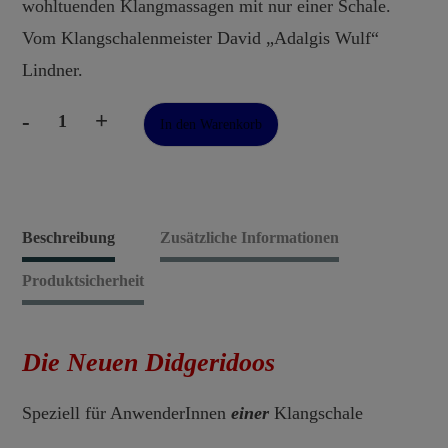
wohltuenden Klangmassagen mit nur einer Schale.
Vom Klangschalenmeister David „Adalgis Wulf“
Lindner.
-
+
In den Warenkorb
Die
Neuen
Didgeridoos
Menge
Beschreibung
Zusätzliche Informationen
Produktsicherheit
Die Neuen Didgeridoos
Speziell für AnwenderInnen
einer
Klangschale