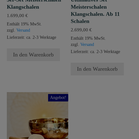
Klangschalen
Meisterschalen
Klangschalen. Ab 11
1.699,00
€
Schalen
Enthält 19% MwSt.
2.699,00
€
zzgl.
Versand
Lieferzeit: ca. 2-3 Werktage
Enthält 19% MwSt.
zzgl.
Versand
Lieferzeit: ca. 2-3 Werktage
In den Warenkorb
In den Warenkorb
Dieses
Angebot!
Produkt
weist
mehrere
Varianten
auf.