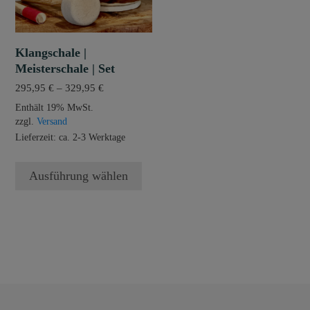
Die
Optionen
können
Klangschale |
auf
Meisterschale | Set
der
Preisspanne:
295,95
€
–
329,95
€
Produktseite
295,95 €
Enthält 19% MwSt.
gewählt
bis
zzgl.
Versand
werden
329,95 €
Lieferzeit: ca. 2-3 Werktage
Ausführung wählen