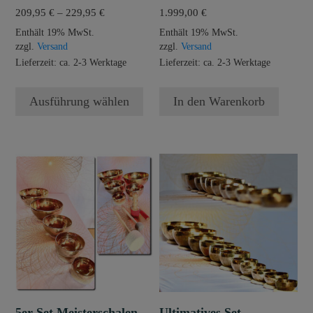
der
Preisspanne:
209,95
€
–
229,95
€
1.999,00
€
Produktseite
209,95 €
Enthält 19% MwSt.
Enthält 19% MwSt.
gewählt
bis
zzgl.
Versand
zzgl.
Versand
werden
229,95 €
Lieferzeit: ca. 2-3 Werktage
Lieferzeit: ca. 2-3 Werktage
Ausführung wählen
In den Warenkorb
5er-Set Meisterschalen
Ultimatives Set