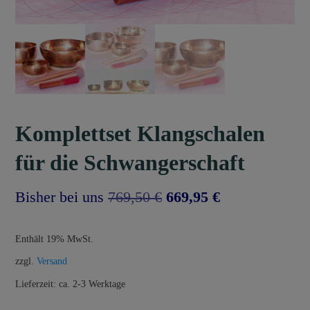
Komplettset Klangschalen
für die Schwangerschaft
Ursprünglicher
Aktueller
Bisher bei uns
769,50
€
669,95
€
Preis
Preis
Enthält 19% MwSt.
war:
ist:
zzgl.
Versand
769,50 €
669,95 €.
Lieferzeit: ca. 2-3 Werktage