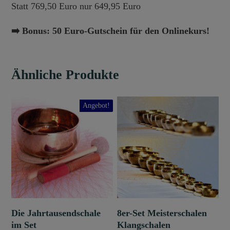
Statt 769,50 Euro nur 649,95 Euro
➡️ Bonus: 50 Euro-Gutschein für den Onlinekurs!
Ähnliche Produkte
Dieses
Angebot!
Produkt
weist
mehrere
Varianten
auf.
Die
Optionen
können
Die Jahrtausendschale
8er-Set Meisterschalen
auf
im Set
Klangschalen