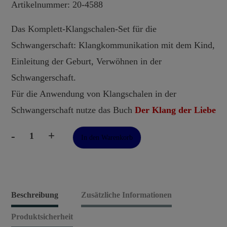
Artikelnummer: 20-4588
Das Komplett-Klangschalen-Set für die
Schwangerschaft: Klangkommunikation mit dem Kind,
Einleitung der Geburt, Verwöhnen in der
Schwangerschaft.
Für die Anwendung von Klangschalen in der
Schwangerschaft nutze das Buch
Der Klang der Liebe
-
+
In den Warenkorb
Komplettset
Klangschalen
für
die
Beschreibung
Zusätzliche Informationen
Schwangerschaft
Produktsicherheit
Menge