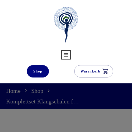
Shop
Warenkorb
Home
Shop
Komplettset Klangschalen für die Schwangerschaft