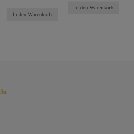
In den Warenkorb
In den Warenkorb
cht
tseite | Willkommen!
mzeit.
Verlag
mzeit.
Akademie
mzeit.
Instrumente
p