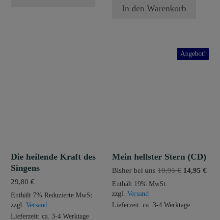
In den Warenkorb
Angebot!
Die heilende Kraft des
Mein hellster Stern (CD)
Singens
Ursprünglic
Aktu
Bisher bei uns
19,95
€
14,95
€
Preis
Prei
29,80
€
Enthält 19% MwSt.
war:
ist:
zzgl.
Versand
Enthält 7% Reduzierte MwSt
19,95 €
14,9
zzgl.
Versand
Lieferzeit: ca. 3-4 Werktage
Lieferzeit: ca. 3-4 Werktage