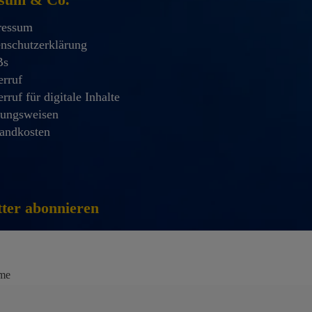
ressum
nschutzerklärung
Bs
rruf
rruf für digitale Inhalte
lungsweisen
andkosten
ter abonnieren
me