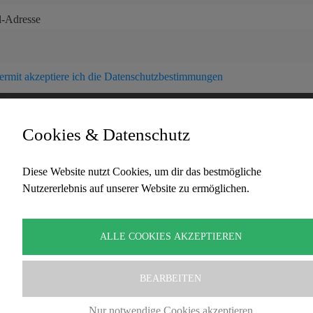
l-Adresse
ermit akzeptiere ich die Datenschutzbestimmungen
Cookies & Datenschutz
Diese Website nutzt Cookies, um dir das bestmögliche
Nutzererlebnis auf unserer Website zu ermöglichen.
Copyright Traumzeit – David Lindner. Alle Rechte
vorbehalten
ALLE COOKIES AKZEPTIEREN
BEARBEITEN
Nur notwendige Cookies akzeptieren