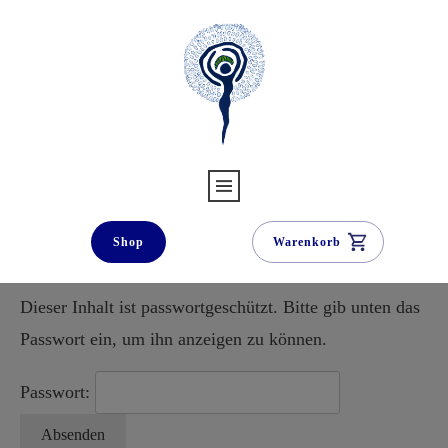
Shop
Warenkorb
Dieser Inhalt ist passwortgeschützt. Bitte gib unten das
Passwort ein, um ihn anzeigen zu können.
Passwort: