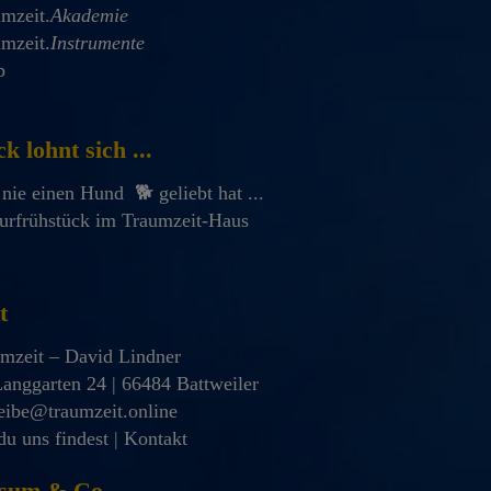
mzeit.
Akademie
mzeit.
Instrumente
p
k lohnt sich ...
nie einen Hund 🐕 geliebt hat ...
urfrühstück im Traumzeit-Haus
t
mzeit – David Lindner
anggarten 24 | 66484 Battweiler
eibe@traumzeit.online
u uns findest | Kontakt
sum & Co.