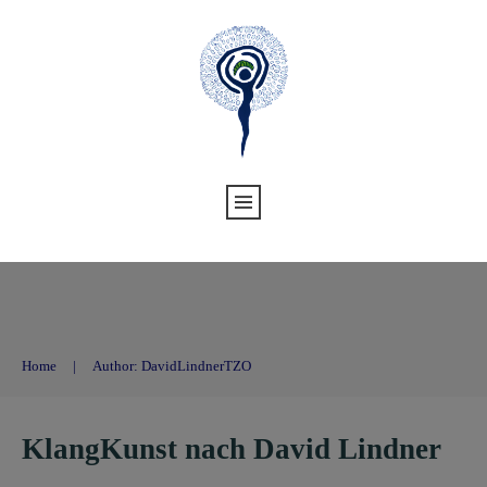
Home
|
Author:
DavidLindnerTZO
KlangKunst nach David Lindner