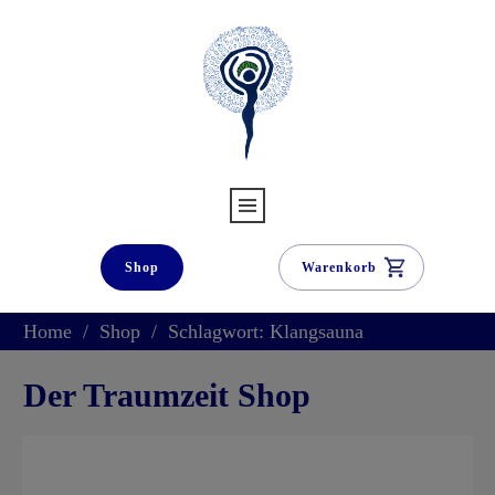
Shop
Warenkorb
Home
/
Shop
/
Schlagwort: Klangsauna
Der Traumzeit Shop