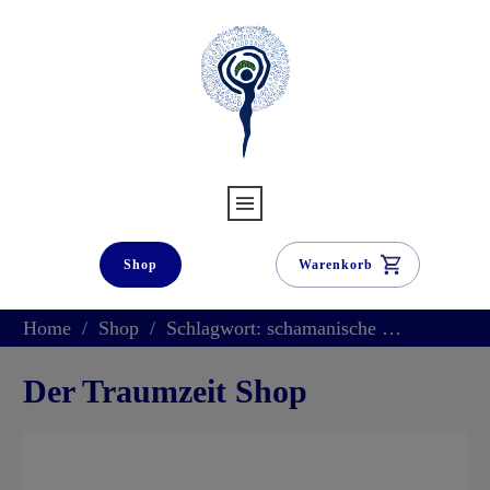
Shop
Warenkorb
Home
/
Shop
/
Schlagwort: schamanische Reise
Der Traumzeit Shop