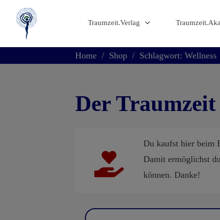
Traumzeit.Verlag
Traumzeit.Ak
Home
/
Shop
/
Schlagwort: Wellness
Der Traumzeit
Du kaufst hier beim 
Damit ermöglichst du
können. Danke!