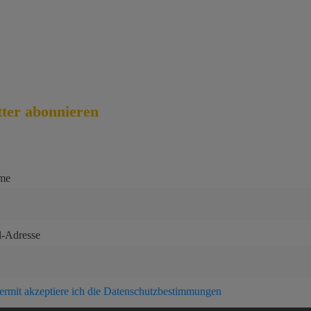
rruf für digitale Inhalte
lungsweisen
andkosten
ter abonnieren
me
l-Adresse
ermit akzeptiere ich die Datenschutzbestimmungen