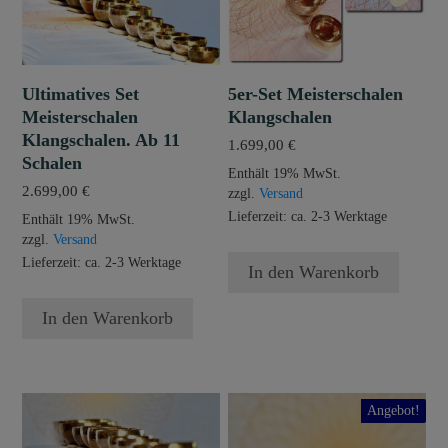
Ultimatives Set
5er-Set Meisterschalen
Meisterschalen
Klangschalen
Klangschalen. Ab 11
1.699,00
€
Schalen
Enthält 19% MwSt.
2.699,00
€
zzgl.
Versand
Lieferzeit: ca. 2-3 Werktage
Enthält 19% MwSt.
zzgl.
Versand
Lieferzeit: ca. 2-3 Werktage
In den Warenkorb
In den Warenkorb
Dieses
Angebot!
Produkt