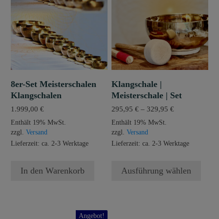
weist
mehrere
Varianten
auf.
Die
Optionen
können
8er-Set Meisterschalen
Klangschale |
auf
Klangschalen
Meisterschale | Set
der
Preisspanne:
1.999,00
€
295,95
€
–
329,95
€
Produktseite
295,95 €
Enthält 19% MwSt.
Enthält 19% MwSt.
gewählt
bis
zzgl.
Versand
zzgl.
Versand
werden
329,95 €
Lieferzeit: ca. 2-3 Werktage
Lieferzeit: ca. 2-3 Werktage
In den Warenkorb
Ausführung wählen
Angebot!