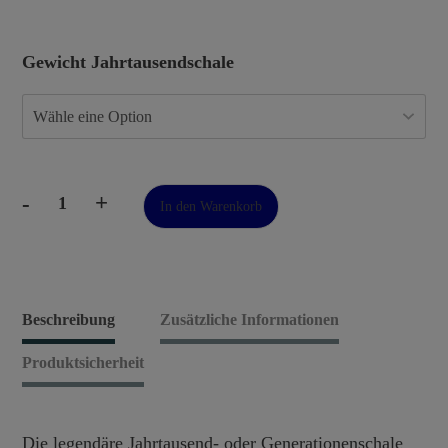
Gewicht Jahrtausendschale
-
+
In den Warenkorb
Die
Jahrtausendschale
im
Set
Beschreibung
Zusätzliche Informationen
Menge
Produktsicherheit
Die legendäre Jahrtausend- oder Generationenschale