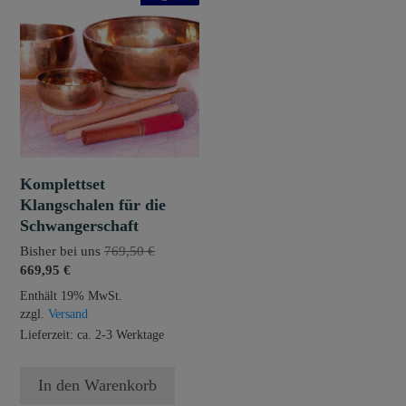
Komplettset
Klangschalen für die
Schwangerschaft
Ursprünglicher
Bisher bei uns
769,50
€
Aktueller
Preis
669,95
€
Preis
war:
Enthält 19% MwSt.
ist:
769,50 €
zzgl.
Versand
669,95 €.
Lieferzeit: ca. 2-3 Werktage
In den Warenkorb