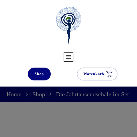
Shop
Warenkorb
Home
Shop
Die Jahrtausendschale im Set