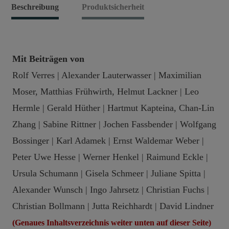
(Das
Beschreibung
Produktsicherheit
Buch)
Menge
Mit Beiträgen von
Rolf Verres | Alexander Lauterwasser | Maximilian
Moser, Matthias Frühwirth, Helmut Lackner | Leo
Hermle | Gerald Hüther | Hartmut Kapteina, Chan-Lin
Zhang | Sabine Rittner | Jochen Fassbender | Wolfgang
Bossinger | Karl Adamek | Ernst Waldemar Weber |
Peter Uwe Hesse | Werner Henkel | Raimund Eckle |
Ursula Schumann | Gisela Schmeer | Juliane Spitta |
Alexander Wunsch | Ingo Jahrsetz | Christian Fuchs |
Christian Bollmann | Jutta Reichhardt | David Lindner
(Genaues Inhaltsverzeichnis weiter unten auf dieser Seite)