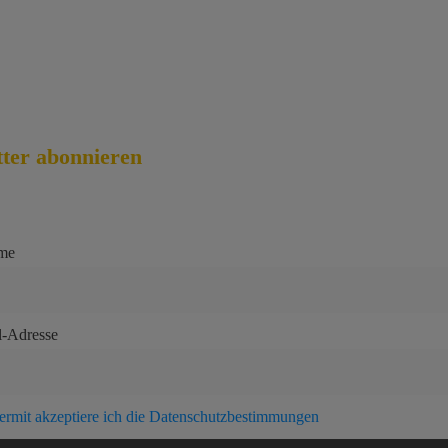
lungsweisen
andkosten
ter abonnieren
me
l-Adresse
ermit akzeptiere ich die Datenschutzbestimmungen