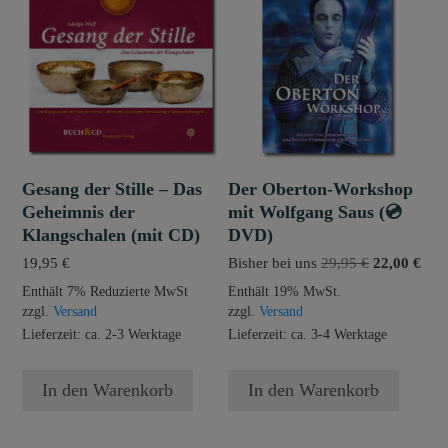
Gesang der Stille – Das
Der Oberton-Workshop
Geheimnis der
mit Wolfgang Saus (💿
Klangschalen (mit CD)
DVD)
Ursprünglic
Aktu
19,95
€
Bisher bei uns
29,95
€
22,00
€
Preis
Prei
Enthält 7% Reduzierte MwSt
Enthält 19% MwSt.
war:
ist:
zzgl.
Versand
zzgl.
Versand
29,95 €
22,0
Lieferzeit: ca. 2-3 Werktage
Lieferzeit: ca. 3-4 Werktage
In den Warenkorb
In den Warenkorb