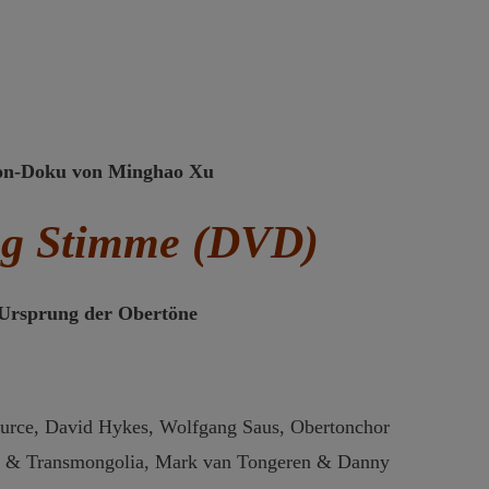
Preis
Preis
war:
ist:
19,95 €
11,95 €.
on-Doku von Minghao Xu
g Stimme (DVD)
Ursprung der Obertöne
 Purce, David Hykes, Wolfgang Saus, Obertonchor
o & Transmongolia, Mark van Tongeren & Danny