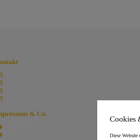
ontakt
Traumzeit – David Lindner
Im Langgarten 24 | 66484 Battweiler
schreibe@traumzeit.online
Wo du uns findest | Kontakt
mpressum & Co.
Cookies 
Impressum
Datenschutzerklärung
Diese Website 