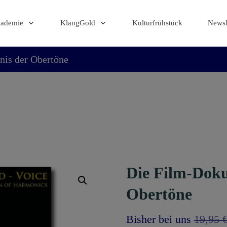
kademie
KlangGold
Kulturfrühstück
Newsl
is der Obertöne
Die Film-Dok
Obertöne
Bisher bei uns
19,95