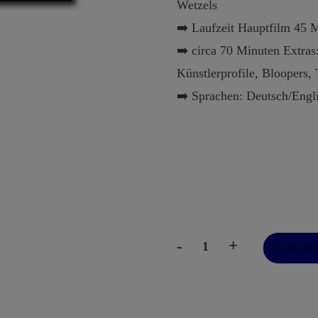
Wetzels
➡️ Laufzeit Hauptfilm 45 
➡️ circa 70 Minuten Extras
Künstlerprofile, Bloopers, 
➡️ Sprachen: Deutsch/Engl
-
+
In den Wa
Die
Film-
Doku