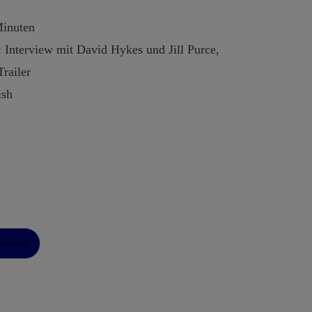
Minuten
: Interview mit David Hykes und Jill Purce,
Trailer
ish
renkorb