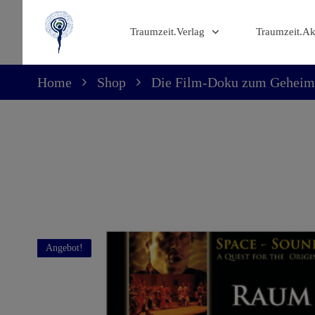
Traumzeit.Verlag
Traumzeit.A
Home
Shop
Die Film-Doku zum Geheimn
Angebot!