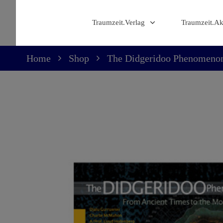
Traumzeit.Verlag
Traumzeit.A
Home
Shop
The Didgeridoo Phenomeno