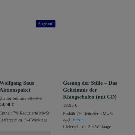
Angebot!
Wolfgang Saus
Gesang der Stille – Das
Aktionspaket
Geheimnis der
Klangschalen (mit CD)
Ursprünglicher
Bisher bei uns
58,40
€
Aktueller
Preis
44,00
€
19,95
€
Preis
war:
Enthält 7% Reduzierte MwSt
Enthält 7% Reduzierte MwSt
ist:
58,40 €
zzgl.
Versand
Lieferzeit: ca. 3-4 Werktage
44,00 €.
Lieferzeit: ca. 2-3 Werktage