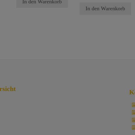
In den Warenkorb
In den Warenkorb
rsicht
K
Startseite | Willkommen!
Traumzeit.
Verlag
Traumzeit.
Akademie
Traumzeit.
Instrumente
Shop