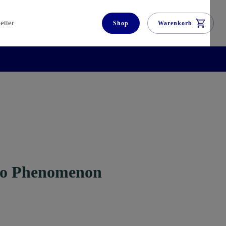
etter
Shop
Warenkorb
oo Phenomenon