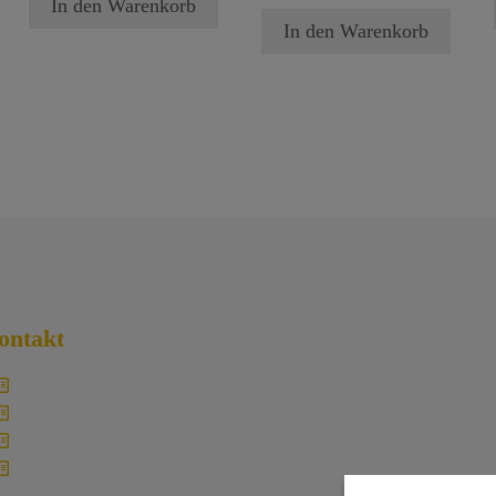
In den Warenkorb
In den Warenkorb
ontakt
Traumzeit – David Lindner
Im Langgarten 24 | 66484 Battweiler
schreibe@traumzeit.online
Wo du uns findest | Kontakt