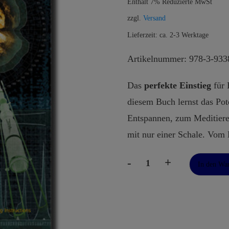
Enthält 7% Reduzierte MwSt
zzgl.
Versand
Lieferzeit: ca. 2-3 Werktage
Artikelnummer: 978-3-933
Das
perfekte Einstieg
für 
diesem Buch lernst das Pot
Entspannen, zum Meditiere
mit nur einer Schale. Vom
-
+
In den Wa
The
Didgeridoo
Phenomenon
Menge