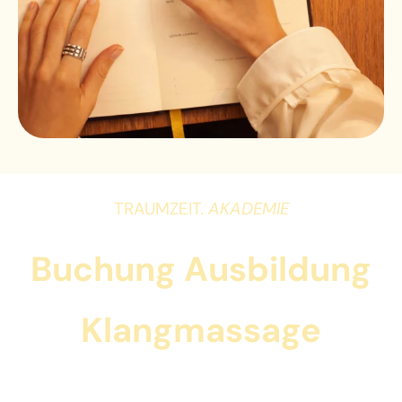
TRAUMZEIT.
AKADEMIE
Buchung Ausbildung
Klangmassage
Die Praxisausbildung in
Der Kunst der