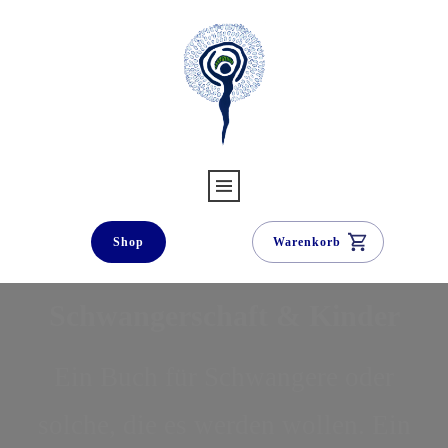
Shop
Warenkorb
Schwangerschaft & Kinder
Ein Buch für Schwangere oder
solche, die es werden wollen. Ein