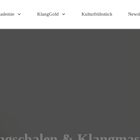
kademie
KlangGold
Kulturfrühstück
Newsl
ngschalen & Klangmas