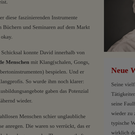
ist.
er diese faszinierenden Instrumente
an Büchern und Seminaren auf dem Markt
s okay.
 Schicksal konnte David innerhalb von
de Menschen
mit Klang(schalen, Gongs,
Neue 
bertoninstrumenten) bespielen. Und er
langprofis. So wurde ihm noch klarer:
Seine vielf
Ausbildungsangebote gaben das Potenzial
Tätigkeite
ähernd wieder.
seine Faul
wieder zu 
zahllosen Menschen schier unglaubliche
typische W
se anregen. Die waren so verrückt, das er
wirklich d