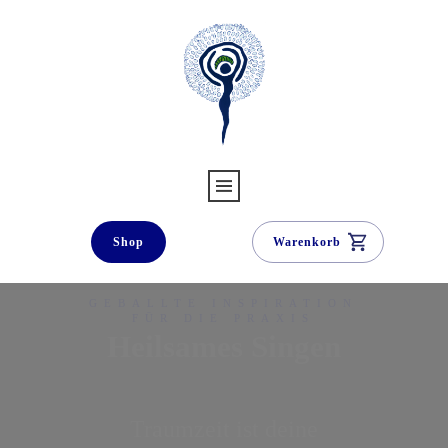
Shop
Warenkorb
GEBALLTE INSPIRATION
FÜR DIE PRAXIS
Heilsames Singen
Traumzeit ist deine