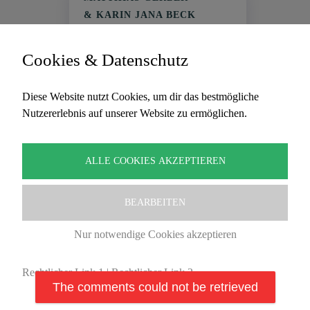
& KARIN JANA BECK
Bringen Singlaune mit
Die beiden Singaktivisten bringen in
Cookies & Datenschutz
öffentlichen Aktionen ganz
Marktplätze zum Mitsingen
Diese Website nutzt Cookies, um dir das bestmögliche
Nutzererlebnis auf unserer Website zu ermöglichen.
ALLE COOKIES AKZEPTIEREN
BEARBEITEN
Nur notwendige Cookies akzeptieren
Rechtlicher Link 1
|
Rechtlicher Link 2