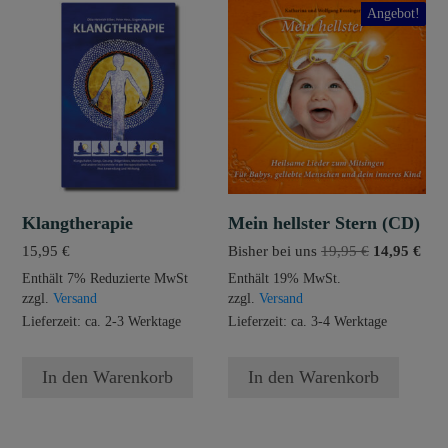
Angebot!
Klangtherapie
Mein hellster Stern (CD)
Ursprünglic
Aktu
15,95
€
Bisher bei uns
19,95
€
14,95
€
Preis
Prei
Enthält 7% Reduzierte MwSt
Enthält 19% MwSt.
war:
ist:
zzgl.
Versand
zzgl.
Versand
19,95 €
14,9
Lieferzeit: ca. 2-3 Werktage
Lieferzeit: ca. 3-4 Werktage
In den Warenkorb
In den Warenkorb