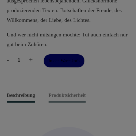
ausgesprochen lebensbejahenden, Glückshormone
produzierenden Texten. Botschaften der Freude, des
Willkommens, der Liebe, des Lichtes.
Und wer nicht mitsingen möchte: Tut auch einfach nur
gut beim Zuhören.
-
+
In den Warenkorb
Heilsame
Lieder
CD
2
Beschreibung
Produktsicherheit
Menge