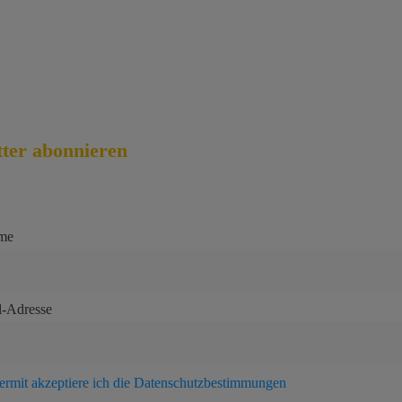
rruf für digitale Inhalte
lungsweisen
andkosten
ter abonnieren
me
l-Adresse
ermit akzeptiere ich die Datenschutzbestimmungen