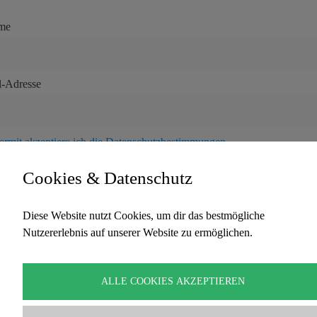
me
l-Adresse
ermit akzeptiere ich die Datenschutzbestimmungen
Cookies & Datenschutz
Diese Website nutzt Cookies, um dir das bestmögliche
Nutzererlebnis auf unserer Website zu ermöglichen.
Copyright Traumzeit – David Lindner. Alle Rechte
vorbehalten
ALLE COOKIES AKZEPTIEREN