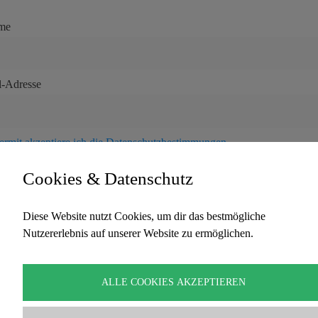
me
l-Adresse
ermit akzeptiere ich die Datenschutzbestimmungen
Cookies & Datenschutz
Diese Website nutzt Cookies, um dir das bestmögliche
Nutzererlebnis auf unserer Website zu ermöglichen.
Copyright Traumzeit – David Lindner. Alle Rechte
vorbehalten
ALLE COOKIES AKZEPTIEREN