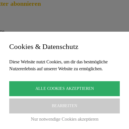
ter abonnieren
me
Cookies & Datenschutz
l-Adresse
Diese Website nutzt Cookies, um dir das bestmögliche
Nutzererlebnis auf unserer Website zu ermöglichen.
ermit akzeptiere ich die Datenschutzbestimmungen
ALLE COOKIES AKZEPTIEREN
BEARBEITEN
Nur notwendige Cookies akzeptieren
Copyright Traumzeit – David Lindner. Alle Rechte