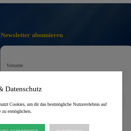
Newsletter abonnieren
Vorname
& Datenschutz
E-Mail-Adresse
nutzt Cookies, um dir das bestmögliche Nutzererlebnis auf
e zu ermöglichen.
Hiermit akzeptiere ich die Datenschutzbestimmungen