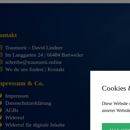
ontakt
Traumzeit – David Lindner
Im Langgarten 24 | 66484 Battweiler
schreibe@traumzeit.online
Wo du uns findest | Kontakt
mpressum & Co.
Cookies 
Impressum
Datenschutzerklärung
Diese Website 
AGBs
unserer Websit
Widerruf
Widerruf für digitale Inhalte