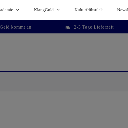
kademie
KlangGold
Kulturfrühstück
Newsl
 Geld kommt an
2-3 Tage Lieferzeit