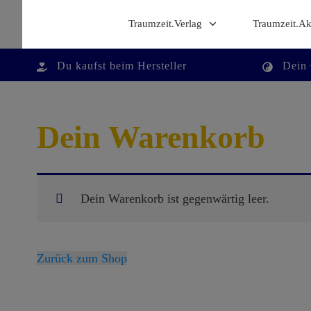
Traumzeit.Verlag
Traumzeit.A
D
u kaufst beim Hersteller
Dein
Dein Warenkorb
Dein Warenkorb ist gegenwärtig leer.
Zurück zum Shop