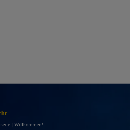
cht
tseite | Willkommen!