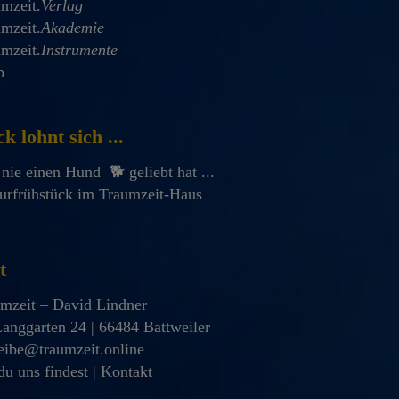
mzeit.
Verlag
mzeit.
Akademie
mzeit.
Instrumente
p
k lohnt sich ...
nie einen Hund 🐕 geliebt hat ...
urfrühstück im Traumzeit-Haus
t
mzeit – David Lindner
anggarten 24 | 66484 Battweiler
eibe@traumzeit.online
u uns findest | Kontakt