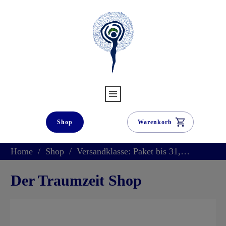
Shop
Warenkorb
Home
/
Shop
/
Versandklasse: Paket bis 31,5kg
Der Traumzeit Shop