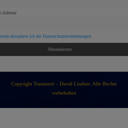
l-Adresse
ermit akzeptiere ich die Datenschutzbestimmungen
Copyright Traumzeit – David Lindner. Alle Rechte
vorbehalten