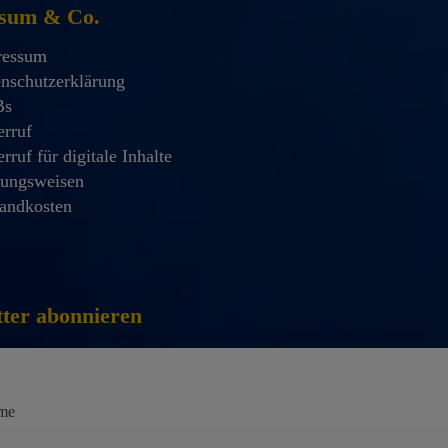
sum & Co.
ressum
nschutzerklärung
Bs
rruf
rruf für digitale Inhalte
lungsweisen
andkosten
ter abonnieren
me