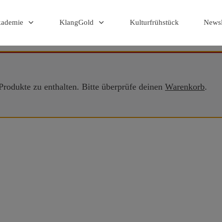
kademie
KlangGold
Kulturfrühstück
Newsl
Produkte zu enthalten. Bitte überprüfe deinen
Warenkorb
.