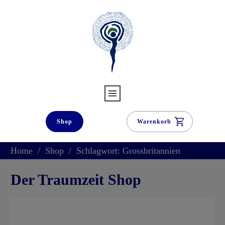
Shop
Warenkorb
Home
/
Shop
/
Schlagwort: Grossbritannien
Der Traumzeit Shop