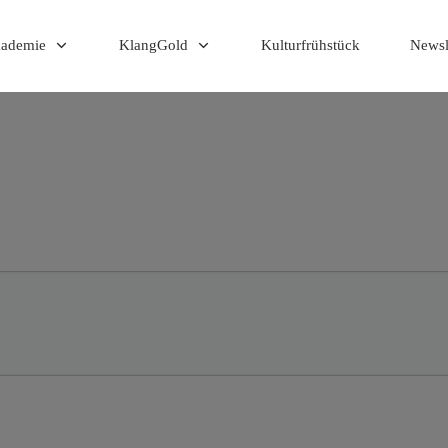
kademie
KlangGold
Kulturfrühstück
Newsl