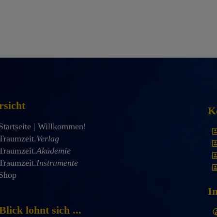
rsicht
K
Startseite | Willkommen!
Traumzeit.
Verlag
Traumzeit.
Akademie
Traumzeit.
Instrumente
Shop
I
Blick lohnt sich ...