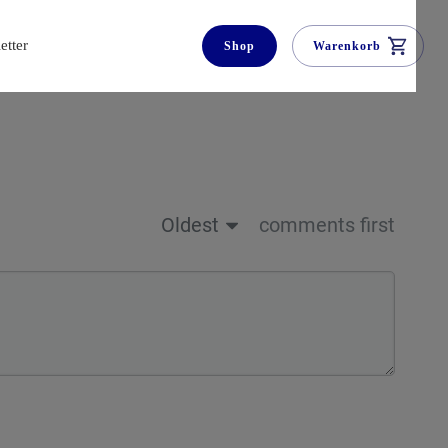
etter
Shop
Warenkorb
Oldest
comments first