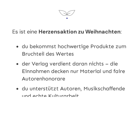
Es ist eine
Herzensaktion zu Weihnachten
:
du bekommst hochwertige Produkte zum
Bruchteil des Wertes
der Verlag verdient daran nichts – die
Einnahmen decken nur Material und faire
Autorenhonorare
du unterstützt Autoren, Musikschaffende
und echte Kulturarbeit
du erhältst etwas, das du so nie wieder
bekommst:
eine limitierte
Weihnachtsedition. Im Paket B noch
mit eigenem Bonus-Geschenk obendrauf.