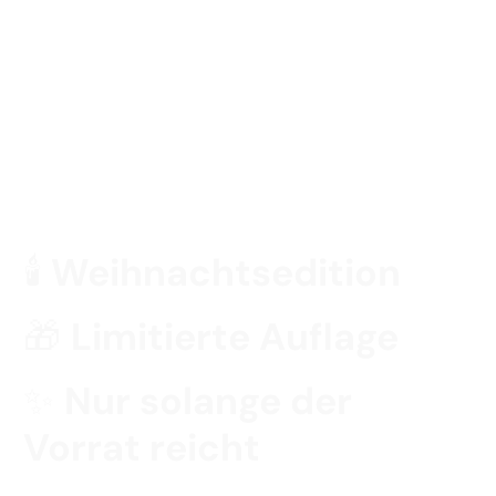
CDs, DVDs – alle aus dem Traumzeit-
Verlag! – und im Paket B plus einer
limitierten kleinen Überraschung, die
du nirgendwo sonst bekommst.
Limitiertes Geschenkpapier inklusive.
🕯️
Weihnachtsedition
🎁
Limitierte Auflage
✨
Nur solange der
Vorrat reicht